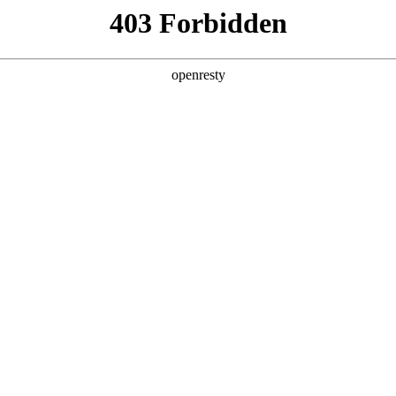
产品及服务
行业解决方案
合作伙伴
投资者关系
PA视讯数码的重要发展战略之一。PA视讯数码在遵从适用的国家和地区法律
、可持续、可信赖的网络安全与隐私保护保障体系，并积极地与有
隐私保护的重要性，致力于保护消费者、客户、供应商、合作
。